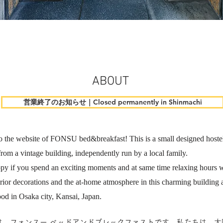
ABOUT
営業終了のお知らせ｜Closed permanently in Shinmachi
o the website of FONSU bed&breakfast!
This is a small designed hos
rom a vintage building, independently run by a local family.
py if you spend an exciting moments and at same time relaxing hours w
rior decorations and the at-home atmosphere in this charming building 
od in Osaka city, Kansai, Japan.
は、フォンスー ベッドアンドブレックファストです。
私たちは、大