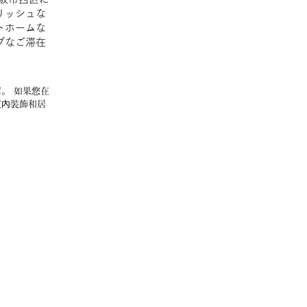
リッシュな
トホームな
ブなご滞在
。 如果您在
室內裝飾和居
는 빈티지 
건물과 이웃에
한 시간을 보