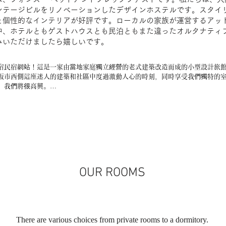
ンテージビルをリノベーションしたデザインホステルです。
スタイ
と個性的なインテリアが好評です。ローカルの家族が運営するアッ
中、ホテルともゲストハウスとも民泊ともまた違ったオルタナティ
みいただけましたら嬉しいです。
宿民宿網站！這是一家由當地家庭獨立經營的老式建築改造而成的小型設計旅館
阪市西側這座迷人的建築和社區中度過激動人心的時刻，同時享受我們獨特的
，我們將很高興。

B&B 웹사이트에 오신 것을 환영합니다! 이것은 지역 가족이 독립적으로 운영하
한 작은 디자인의 호스텔입니다. 일본 간사이, 오사카 시 서쪽의 매력적인 
독특한 인테리어 장식과 내 집 같은 분위기로 흥미진진한 순간과 동시에 편안
희는 기쁩니다.
OUR ROOMS
There are various choices from private rooms to a dormitory.