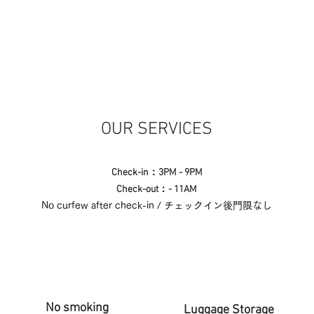
OUR SERVICES
Check-in：3PM - 9PM
Check-out：- 11AM
No curfew after check-in / チェックイン後門限なし
No smoking
Luggage Storage