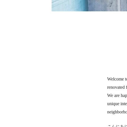
Welcome t
renovated f
We are hap
unique inte
neighborho
こんにち