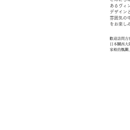
あるヴィ
デザイン
雰囲気の
をお楽し
歡迎訪問方
日本關西大
家般的氛圍
FONSU 
건물을 개조
서 우리의 
내신다면 저