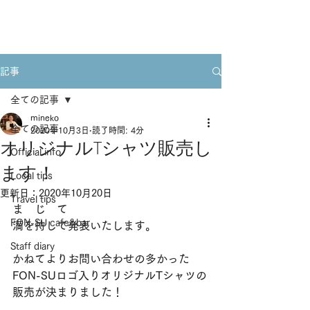
Book A Room
記事
全ての記事
mineko
全ての記事
2020年10月3日
読了時間: 4分
オリジナルTシャツ販売し
Official info
ます！
Local tips
更新日：
2020年10月20日
Travel tips
ま　じ　て
FON-SU cafe&bar
満を持して発表いたします。
Staff diary
かねてよりお問い合わせの多かった
FON-SUロゴ入りオリジナルTシャツの
販売が決まりました！