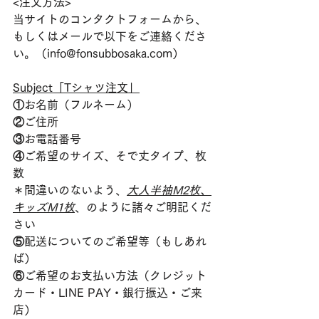
<注文方法>
当サイトのコンタクトフォームから、
もしくはメールで以下をご連絡くださ
い。（info@fonsubbosaka.com）
Subject「Tシャツ注文」
①お名前（フルネーム）
②ご住所
③お電話番号
④ご希望のサイズ、そで丈タイプ、枚
数　
＊間違いのないよう、
大人半袖M2枚、
キッズM1枚
、のように諸々ご明記くだ
さい
⑤配送についてのご希望等（もしあれ
ば）
⑥ご希望のお支払い方法（クレジット
カード・LINE PAY・銀行振込・ご来
店）