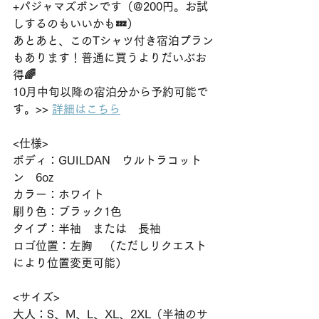
+パジャマズボンです（@200円。お試
しするのもいいかも💤）
あとあと、このTシャツ付き宿泊プラン
もあります！普通に買うよりだいぶお
得🌈
10月中旬以降の宿泊分から予約可能で
す。>> 
詳細はこちら
<仕様>
ボディ：GUILDAN　ウルトラコット
ン　6oz　
カラー：ホワイト
刷り色：ブラック1色
タイプ：半袖　または　長袖
ロゴ位置：左胸　（ただしリクエスト
により位置変更可能）
<サイズ>
大人：S、M、L、XL、2XL（半袖のサ