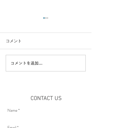
コメント
イベント「Best Wishes 新
<RECRUIT> 
コメントを追加…
町」開催
トスタッフ急募
CONTACT US