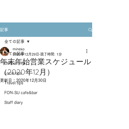
Book A Room
記事
全ての記事
mineko
全ての記事
2020年12月29日
読了時間: 1分
年末年始営業スケジュール
Official info
（2020年12月）
Local tips
更新日：
2020年12月30日
Travel tips
FON-SU cafe&bar
Staff diary