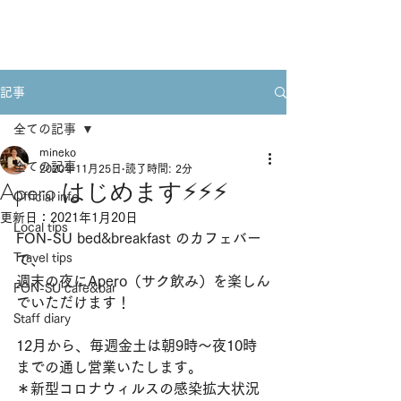
Book A Room
記事
全ての記事
mineko
全ての記事
2020年11月25日
読了時間: 2分
Apero はじめます⚡️⚡️⚡️
Official info
更新日：
2021年1月20日
Local tips
FON-SU bed&breakfast のカフェバー
Travel tips
で、
週末の夜にApero（サク飲み）を楽しん
FON-SU cafe&bar
でいただけます！
Staff diary
12月から、毎週金土は朝9時〜夜10時
までの通し営業いたします。
＊新型コロナウィルスの感染拡大状況