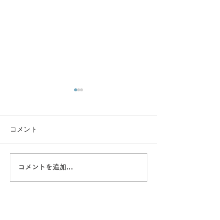
コメント
イベント「Best Wishes 新
<RECRUIT> 
コメントを追加…
町」開催
トスタッフ急募