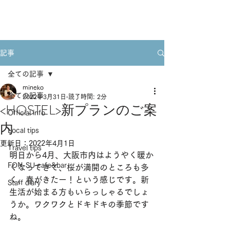
Book A Room
記事
全ての記事
mineko
全ての記事
2022年3月31日
読了時間: 2分
<HOSTEL>新プランのご案
Official info
内
Local tips
更新日：
2022年4月1日
Travel tips
明日から4月、大阪市内はようやく暖か
FON-SU cafe&bar
くなってきて、桜が満開のところも多
く、春がきたー！という感じです。新
Staff diary
生活が始まる方もいらっしゃるでしょ
うか。ワクワクとドキドキの季節です
ね。