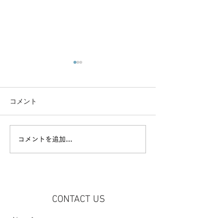
コメント
イベント「Best Wishes 新
<RECRUIT> 
コメントを追加…
町」開催
トスタッフ急募
CONTACT US