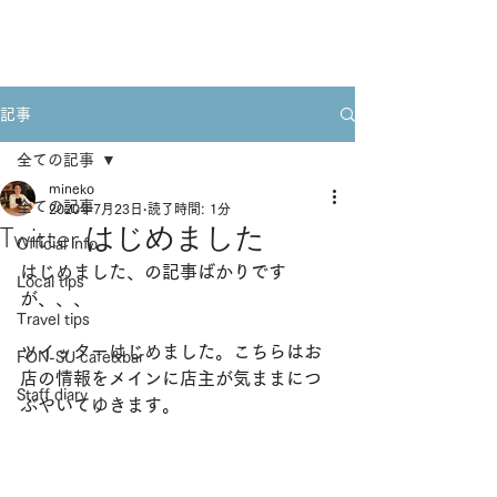
Book A Room
記事
全ての記事
mineko
全ての記事
2020年7月23日
読了時間: 1分
Twitter はじめました
Official info
はじめました、の記事ばかりです
Local tips
が、、、
Travel tips
ツイッターはじめました。こちらはお
FON-SU cafe&bar
店の情報をメインに店主が気ままにつ
Staff diary
ぶやいてゆきます。