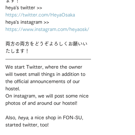
ます！
heya's twitter >> 
https://twitter.com/HeyaOsaka
heya's instagram >> 
https://www.instagram.com/heyaosk/
両方の両方をどうぞよろしくお願いい
たします！
We start Twitter, where the owner 
will tweet small things in addition to 
the official announcements of our 
hostel.
On instagram, we will post some nice 
photos of and around our hostel!
Also, 
heya
, a nice shop in FON-SU, 
started twitter, too!