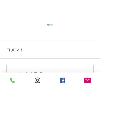
コメント
イベント「Best Wishes 新
<RECRUIT> 
コメントを追加…
町」開催
トスタッフ急募
CONTACT US