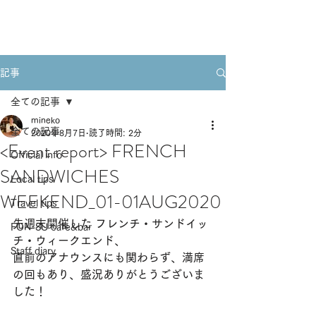
Book A Room
記事
全ての記事
mineko
全ての記事
2020年8月7日
読了時間: 2分
<Event report> FRENCH
Official info
SANDWICHES
Local tips
WEEKEND_01-01AUG2020
Travel tips
先週末開催した フレンチ・サンドイッ
FON-SU cafe&bar
チ・ウィークエンド、
Staff diary
直前のアナウンスにも関わらず、満席
の回もあり、盛況ありがとうございま
した！